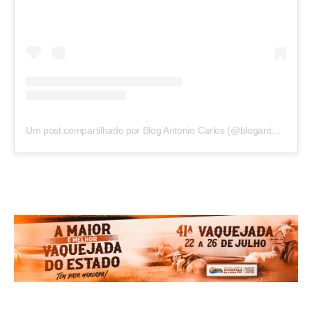
Um post compartilhado por Blog Antonio Carlos (@blogantoniocarlos)