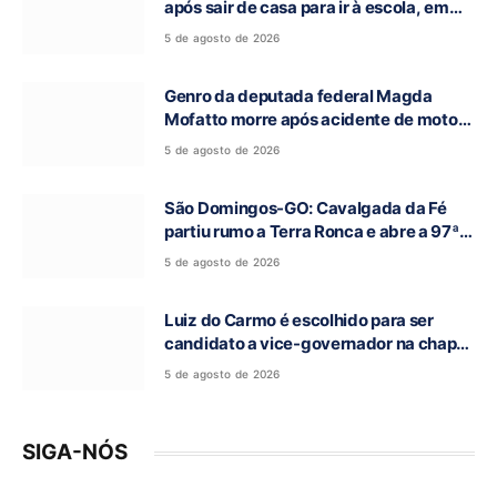
após sair de casa para ir à escola, em
Campos Belos-GO
5 de agosto de 2026
Genro da deputada federal Magda
Mofatto morre após acidente de moto
na BR-153
5 de agosto de 2026
São Domingos-GO: Cavalgada da Fé
partiu rumo a Terra Ronca e abre a 97ª
Romaria do Bom Jesus da Lapa
5 de agosto de 2026
Luiz do Carmo é escolhido para ser
candidato a vice-governador na chapa
de Daniel Vilela
5 de agosto de 2026
SIGA-NÓS