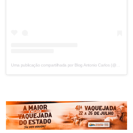
Uma publicação compartilhada por Blog Antonio Carlos (@blogantoniocarlos)