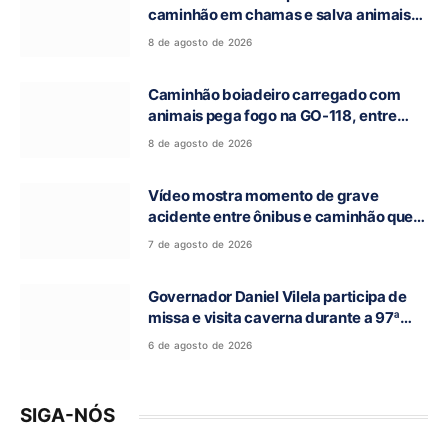
caminhão em chamas e salva animais
na GO-118, entre Campos Belos e Monte
8 de agosto de 2026
Alegre de Goiás
Caminhão boiadeiro carregado com
animais pega fogo na GO-118, entre
Campos Belos e Monte Alegre de Goiás
8 de agosto de 2026
Vídeo mostra momento de grave
acidente entre ônibus e caminhão que
deixou cinco mortos na GO-010, em
7 de agosto de 2026
Luziânia
Governador Daniel Vilela participa de
missa e visita caverna durante a 97ª
Romaria do Bom Jesus da Lapa de Terra
6 de agosto de 2026
Ronca
SIGA-NÓS