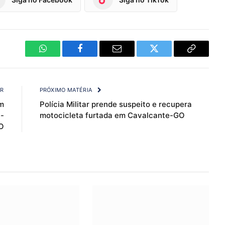
WhatsApp
Facebook
Email
Twitter
Copy
Link
OR
PRÓXIMO MATÉRIA
m
Polícia Militar prende suspeito e recupera
-
motocicleta furtada em Cavalcante-GO
O