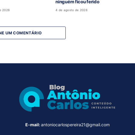
ninguém ficou ferido
e 2026
4 de agosto de 2026
NE UM COMENTÁRIO
E-mail:
antoniocarlospereira21@gmail.com