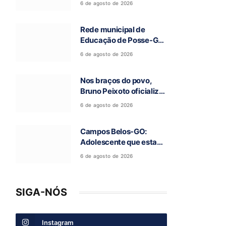
6 de agosto de 2026
e celebra tradição
religiosa
Rede municipal de
Educação de Posse-GO
atinge resultado
6 de agosto de 2026
histórico no Ideb
Nos braços do povo,
Bruno Peixoto oficializa
candidatura a deputado
6 de agosto de 2026
federal em convenção
do União Brasil
Campos Belos-GO:
Adolescente que estava
desaparecida é
6 de agosto de 2026
encontrada
SIGA-NÓS
Instagram