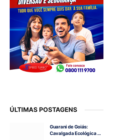
ÚLTIMAS POSTAGENS
Guarani de Goiás:
Cavalgada Ecológica da
Fé reúne grande público