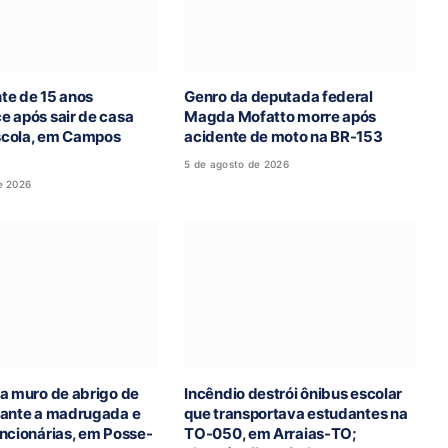
te de 15 anos
Genro da deputada federal
e após sair de casa
Magda Mofatto morre após
escola, em Campos
acidente de moto na BR-153
5 de agosto de 2026
e 2026
a muro de abrigo de
Incêndio destrói ônibus escolar
rante a madrugada e
que transportava estudantes na
ncionárias, em Posse-
TO-050, em Arraias-TO;