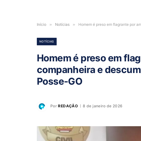
Início
»
Notícias
»
Homem é preso em flagrante por a
NOTÍCIAS
Homem é preso em flag
companheira e descump
Posse-GO
Por
REDAÇÃO
8 de janeiro de 2026