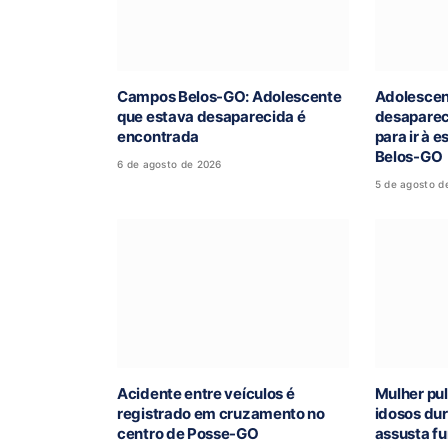
Campos Belos-GO: Adolescente
Adolescen
que estava desaparecida é
desaparec
encontrada
para ir à 
Belos-GO
6 de agosto de 2026
5 de agosto d
Acidente entre veículos é
Mulher pul
registrado em cruzamento no
idosos du
centro de Posse-GO
assusta fu