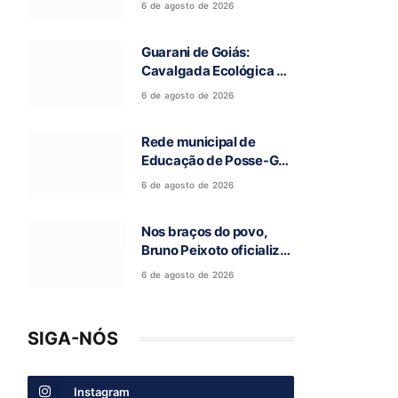
6 de agosto de 2026
a 97ª Romaria do Bom
Jesus da Lapa de Terra
Guarani de Goiás:
Ronca
Cavalgada Ecológica da
Fé reúne grande público
6 de agosto de 2026
e celebra tradição
religiosa
Rede municipal de
Educação de Posse-GO
atinge resultado
6 de agosto de 2026
histórico no Ideb
Nos braços do povo,
Bruno Peixoto oficializa
candidatura a deputado
6 de agosto de 2026
federal em convenção
do União Brasil
SIGA-NÓS
Instagram