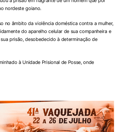
efetuou a prisão em flagrante de um homem que por
no nordeste goiano.
so no âmbito da violência doméstica contra a mulher,
idamente do aparelho celular de sua companheira e
sua prisão, desobedecido à determinação de
aminhado à Unidade Prisional de Posse, onde