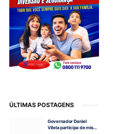
ÚLTIMAS POSTAGENS
Governador Daniel
Vilela participa de missa
e visita caverna durante