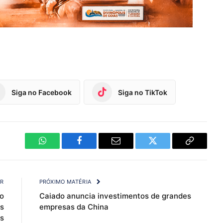
Siga no Facebook
Siga no TikTok
WhatsApp
Facebook
Email
Twitter
Copy
Link
OR
PRÓXIMO MATÉRIA
o
Caiado anuncia investimentos de grandes
s
empresas da China
s