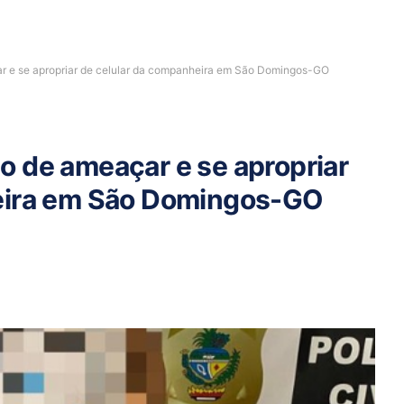
r e se apropriar de celular da companheira em São Domingos-GO
 de ameaçar e se apropriar
eira em São Domingos-GO