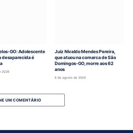
los-GO: Adolescente
Juiz Nivaldo Mendes Pereira,
a desaparecida é
que atuou na comarca de São
da
Domingos-GO, morre aos 62
anos
e 2026
6 de agosto de 2026
NE UM COMENTÁRIO