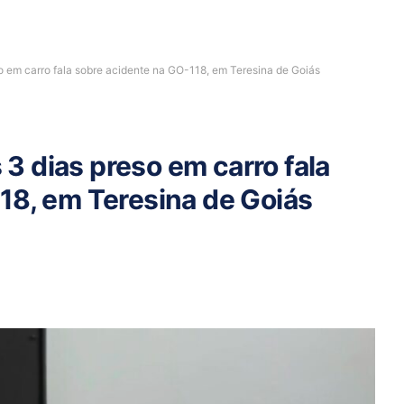
 em carro fala sobre acidente na GO-118, em Teresina de Goiás
 dias preso em carro fala
18, em Teresina de Goiás