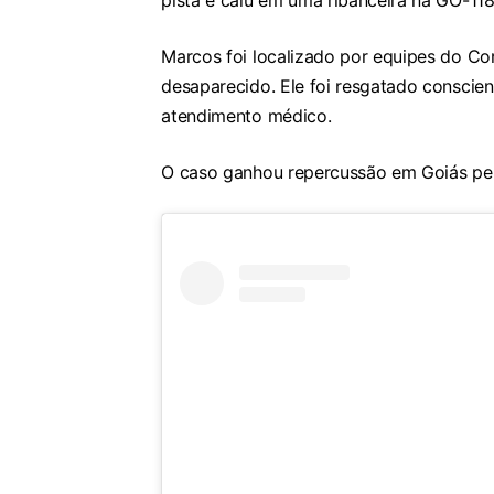
pista e caiu em uma ribanceira na GO-118
Marcos foi localizado por equipes do Co
desaparecido. Ele foi resgatado conscie
atendimento médico.
O caso ganhou repercussão em Goiás pela