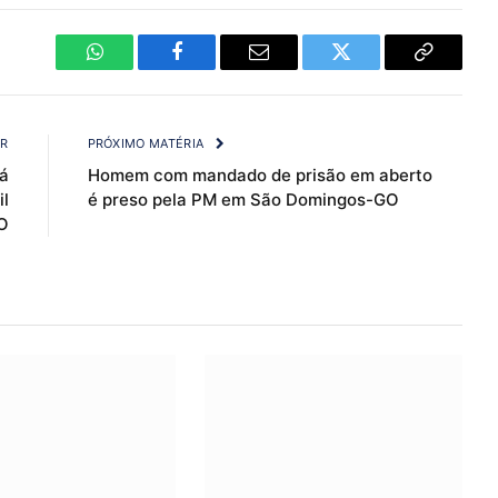
WhatsApp
Facebook
Email
Twitter
Copy
Link
OR
PRÓXIMO MATÉRIA
rá
Homem com mandado de prisão em aberto
il
é preso pela PM em São Domingos-GO
O