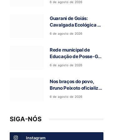
6 de agosto de 2026
a 97ª Romaria do Bom
Jesus da Lapa de Terra
Guarani de Goiás:
Ronca
Cavalgada Ecológica da
Fé reúne grande público
6 de agosto de 2026
e celebra tradição
religiosa
Rede municipal de
Educação de Posse-GO
atinge resultado
6 de agosto de 2026
histórico no Ideb
Nos braços do povo,
Bruno Peixoto oficializa
candidatura a deputado
6 de agosto de 2026
federal em convenção
do União Brasil
SIGA-NÓS
Instagram