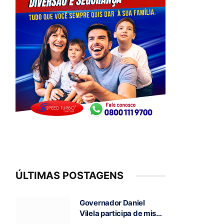
ÚLTIMAS POSTAGENS
Governador Daniel
Vilela participa de missa
e visita caverna durante