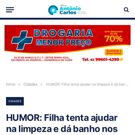
PUBLICIDADE
Início
»
Cidades
»
HUMOR: Filha tenta ajudar na limpeza e dá banho nos equipamentos do pai em Campos Belos-GO
CIDADES
HUMOR: Filha tenta ajudar
na limpeza e dá banho nos