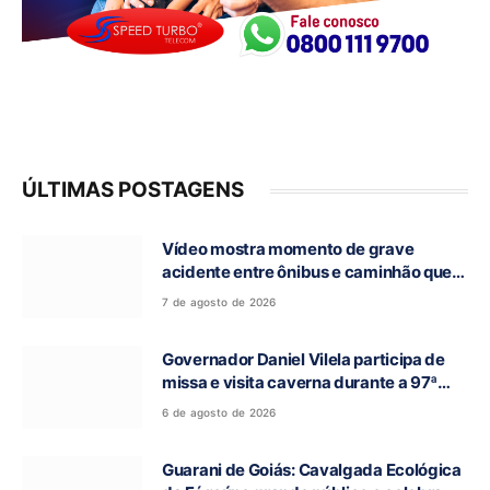
ÚLTIMAS POSTAGENS
Vídeo mostra momento de grave
acidente entre ônibus e caminhão que
deixou cinco mortos na GO-010, em
7 de agosto de 2026
Luziânia
Governador Daniel Vilela participa de
missa e visita caverna durante a 97ª
Romaria do Bom Jesus da Lapa de Terra
6 de agosto de 2026
Ronca
Guarani de Goiás: Cavalgada Ecológica