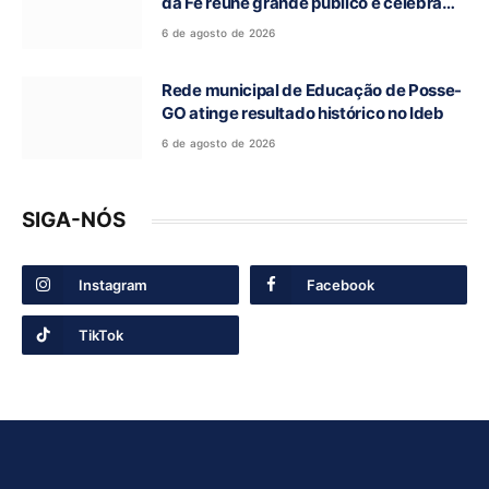
da Fé reúne grande público e celebra
tradição religiosa
6 de agosto de 2026
Rede municipal de Educação de Posse-
GO atinge resultado histórico no Ideb
6 de agosto de 2026
SIGA-NÓS
Instagram
Facebook
TikTok