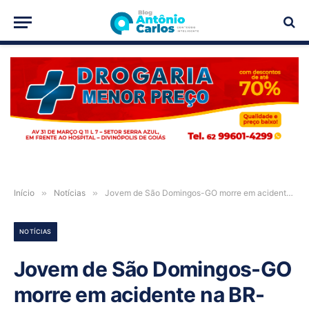
PUBLICIDADE
Início
»
Notícias
»
Jovem de São Domingos-GO morre em acidente na BR-020, próximo ao Rosário
NOTÍCIAS
Jovem de São Domingos-GO
morre em acidente na BR-