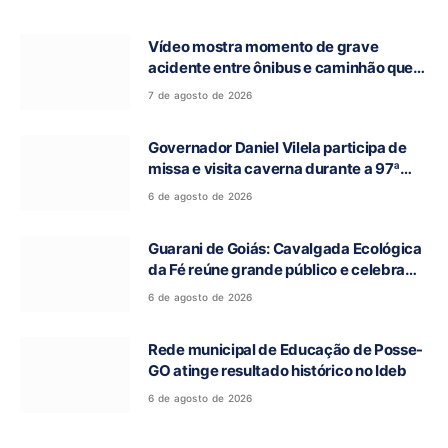
Vídeo mostra momento de grave
acidente entre ônibus e caminhão que
deixou cinco mortos na GO-010, em
7 de agosto de 2026
Luziânia
Governador Daniel Vilela participa de
missa e visita caverna durante a 97ª
Romaria do Bom Jesus da Lapa de Terra
6 de agosto de 2026
Ronca
Guarani de Goiás: Cavalgada Ecológica
da Fé reúne grande público e celebra
tradição religiosa
6 de agosto de 2026
Rede municipal de Educação de Posse-
GO atinge resultado histórico no Ideb
6 de agosto de 2026