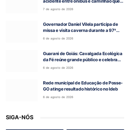
acidente entre ônibus e caminhão que
deixou cinco mortos na GO-010, em
7 de agosto de 2026
Luziânia
Governador Daniel Vilela participa de
missa e visita caverna durante a 97ª
Romaria do Bom Jesus da Lapa de Terra
6 de agosto de 2026
Ronca
Guarani de Goiás: Cavalgada Ecológica
da Fé reúne grande público e celebra
tradição religiosa
6 de agosto de 2026
Rede municipal de Educação de Posse-
GO atinge resultado histórico no Ideb
6 de agosto de 2026
SIGA-NÓS