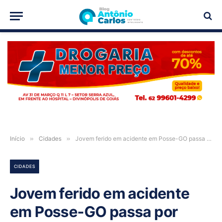
PUBLICIDADE
Início
»
Cidades
»
Jovem ferido em acidente em Posse-GO passa por cirurgia delicada e permanece entubado
CIDADES
Jovem ferido em acidente
em Posse-GO passa por