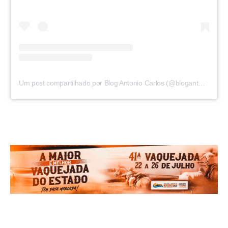
Um post compartilhado por Blog Antonio Carlos (@blogantoniocarlos)