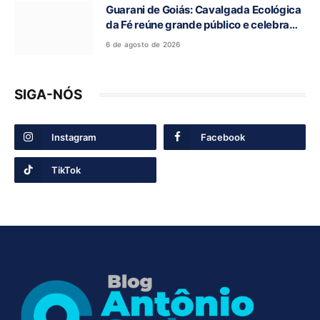
Guarani de Goiás: Cavalgada Ecológica
da Fé reúne grande público e celebra
tradição religiosa
6 de agosto de 2026
SIGA-NÓS
Instagram
Facebook
TikTok