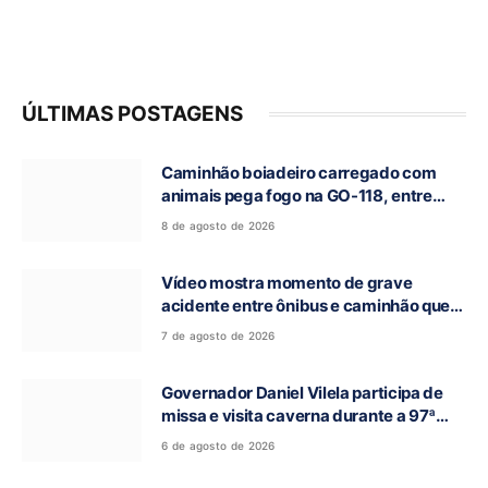
ÚLTIMAS POSTAGENS
Caminhão boiadeiro carregado com
animais pega fogo na GO-118, entre
Campos Belos e Monte Alegre de Goiás
8 de agosto de 2026
Vídeo mostra momento de grave
acidente entre ônibus e caminhão que
deixou cinco mortos na GO-010, em
7 de agosto de 2026
Luziânia
Governador Daniel Vilela participa de
missa e visita caverna durante a 97ª
Romaria do Bom Jesus da Lapa de Terra
6 de agosto de 2026
Ronca