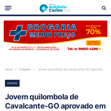
PUBLICIDADE
Início
»
Cidades
»
Jovem quilombola de Cavalcante-GO aprovado em Direito pela UFG é contratado pelo TJGO e passa a integrar Secretaria-Geral da Presidência
CIDADES
Jovem quilombola de
Cavalcante-GO aprovado em