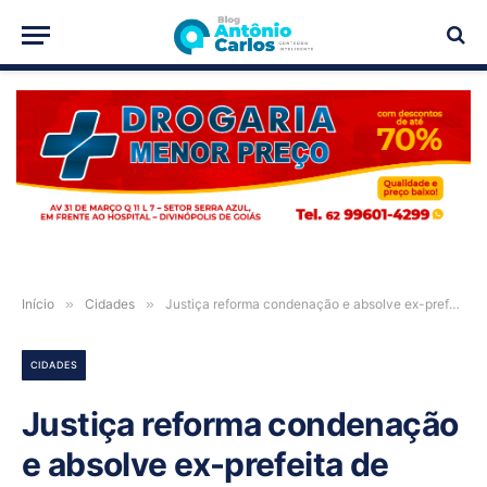
PUBLICIDADE
Início
»
Cidades
»
Justiça reforma condenação e absolve ex-prefeita de Buritinópolis-GO em ação de improbidade administrativa
CIDADES
Justiça reforma condenação
e absolve ex-prefeita de