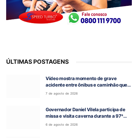
ÚLTIMAS POSTAGENS
Vídeo mostra momento de grave
acidente entre ônibus e caminhão que
deixou cinco mortos na GO-010, em
7 de agosto de 2026
Luziânia
Governador Daniel Vilela participa de
missa e visita caverna durante a 97ª
Romaria do Bom Jesus da Lapa de Terra
6 de agosto de 2026
Ronca