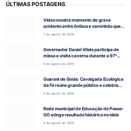
ÚLTIMAS POSTAGENS
Vídeo mostra momento de grave
acidente entre ônibus e caminhão que
deixou cinco mortos na GO-010, em
7 de agosto de 2026
Luziânia
Governador Daniel Vilela participa de
missa e visita caverna durante a 97ª
Romaria do Bom Jesus da Lapa de Terra
6 de agosto de 2026
Ronca
Guarani de Goiás: Cavalgada Ecológica
da Fé reúne grande público e celebra
tradição religiosa
6 de agosto de 2026
Rede municipal de Educação de Posse-
GO atinge resultado histórico no Ideb
6 de agosto de 2026