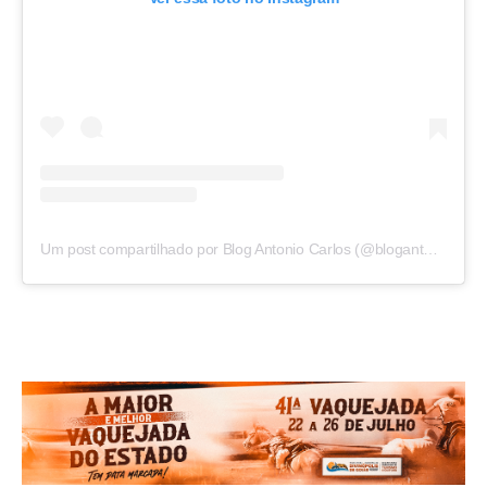
Um post compartilhado por Blog Antonio Carlos (@blogantoniocarlos)