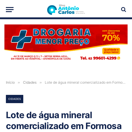
PUBLICIDADE
Início
»
Cidades
»
Lote de água mineral comercializado em Formosa e Campos Belos-GO é recolhido após identificação de bactéria
CIDADES
Lote de água mineral
comercializado em Formosa