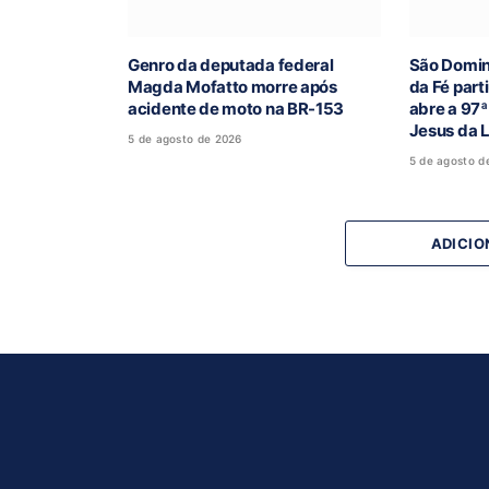
Genro da deputada federal
São Domi
Magda Mofatto morre após
da Fé part
acidente de moto na BR-153
abre a 97
Jesus da 
5 de agosto de 2026
5 de agosto d
ADICIO