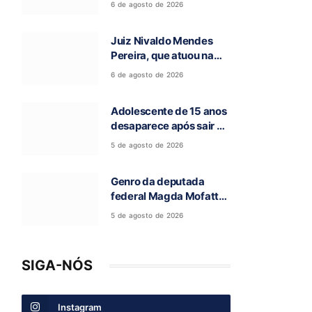
6 de agosto de 2026
encontrada
Juiz Nivaldo Mendes
Pereira, que atuou na
comarca de São
6 de agosto de 2026
Domingos-GO, morre
aos 62 anos
Adolescente de 15 anos
desaparece após sair de
casa para ir à escola, em
5 de agosto de 2026
Campos Belos-GO
Genro da deputada
federal Magda Mofatto
morre após acidente de
5 de agosto de 2026
moto na BR-153
SIGA-NÓS
Instagram