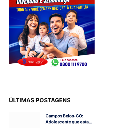
ÚLTIMAS POSTAGENS
Campos Belos-GO:
Adolescente que estava
desaparecida é