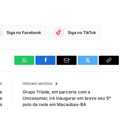
Siga no Facebook
Siga no TikTok
WhatsApp
Facebook
Email
Twitter
Copy
Link
OR
PRÓXIMO MATÉRIA
e
Grupo Tríade, em parceria com a
e
Unicesumar, irá inaugurar em breve seu 9°
s
polo da rede em Macaúbas-BA