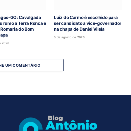
ngos-GO: Cavalgada
Luiz do Carmo é escolhido para
iu rumo a Terra Ronca e
ser candidato a vice-governador
ª Romaria do Bom
na chapa de Daniel Vilela
Lapa
5 de agosto de 2026
e 2026
NE UM COMENTÁRIO