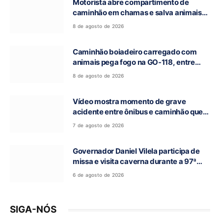
Motorista abre compartimento de
caminhão em chamas e salva animais
na GO-118, entre Campos Belos e Monte
8 de agosto de 2026
Alegre de Goiás
Caminhão boiadeiro carregado com
animais pega fogo na GO-118, entre
Campos Belos e Monte Alegre de Goiás
8 de agosto de 2026
Vídeo mostra momento de grave
acidente entre ônibus e caminhão que
deixou cinco mortos na GO-010, em
7 de agosto de 2026
Luziânia
Governador Daniel Vilela participa de
missa e visita caverna durante a 97ª
Romaria do Bom Jesus da Lapa de Terra
6 de agosto de 2026
Ronca
SIGA-NÓS