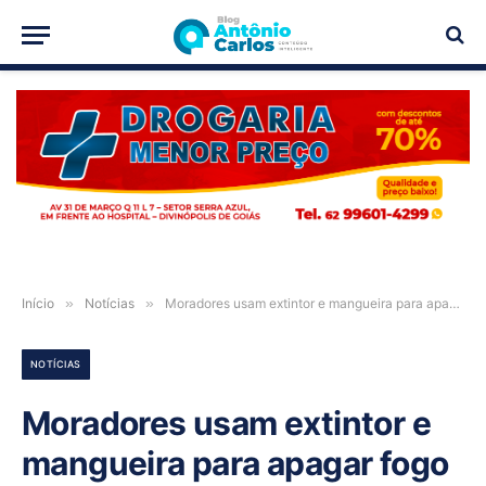
PUBLICIDADE
Início
»
Notícias
»
Moradores usam extintor e mangueira para apagar fogo em veículo, em Posse-GO
NOTÍCIAS
Moradores usam extintor e
mangueira para apagar fogo