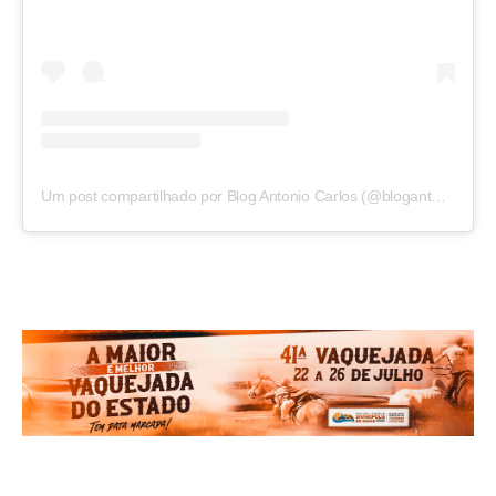
Um post compartilhado por Blog Antonio Carlos (@blogantoniocarlos)