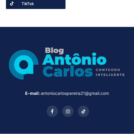
TikTok
E-mail:
antoniocarlospereira21@gmail.com
Facebook
Instagram
TikTok