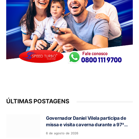
ÚLTIMAS POSTAGENS
Governador Daniel Vilela participa de
missa e visita caverna durante a 97ª
Romaria do Bom Jesus da Lapa de Terra
6 de agosto de 2026
Ronca