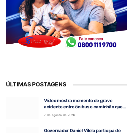
ÚLTIMAS POSTAGENS
Vídeo mostra momento de grave
acidente entre ônibus e caminhão que
deixou cinco mortos na GO-010, em
7 de agosto de 2026
Luziânia
Governador Daniel Vilela participa de