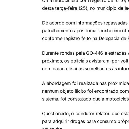
Uma motocicleta com registro de furto/ro
desta terça-feira (25), no município de Ia
De acordo com informações repassadas pe
patrulhamento após tomar conhecimento 
conforme registro feito na Delegacia de Po
Durante rondas pela GO-446 e estradas v
próximos, os policiais avistaram, por vo
com características semelhantes às infor
A abordagem foi realizada nas proximid
nenhum objeto ilícito foi encontrado com
sistema, foi constatado que a motociclet
Questionado, o condutor relatou que esta
para adquirir drogas para consumo própr