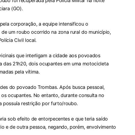
ubo foi recuperada pela Polícia Militar na noite
ciara (GO).
la corporação, a equipe intensificou o
de um roubo ocorrido na zona rural do município,
lícia Civil local.
icinais que interligam a cidade aos povoados
lta das 21h20, dois ocupantes em uma motocicleta
madas pela vítima.
ades do povoado Trombas. Após busca pessoal,
 os ocupantes. No entanto, durante consulta no
a possuía restrição por furto/roubo.
ria sob efeito de entorpecentes e que teria saído
io e de outra pessoa, negando, porém, envolvimento