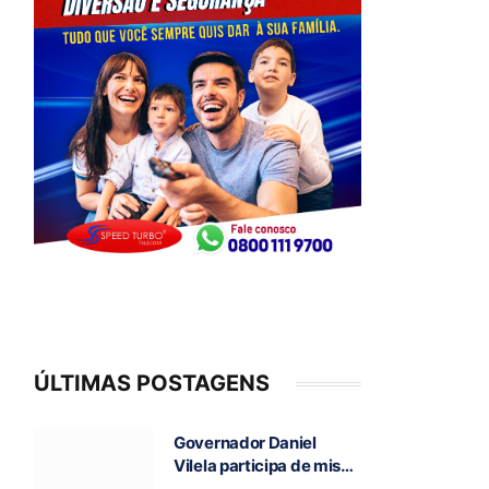
ÚLTIMAS POSTAGENS
Governador Daniel
Vilela participa de missa
e visita caverna durante