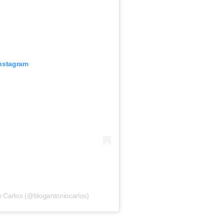
Instagram
o Carlos (@blogantoniocarlos)