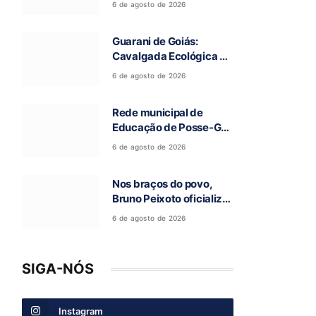
6 de agosto de 2026
a 97ª Romaria do Bom
Jesus da Lapa de Terra
Guarani de Goiás:
Ronca
Cavalgada Ecológica da
Fé reúne grande público
6 de agosto de 2026
e celebra tradição
religiosa
Rede municipal de
Educação de Posse-GO
atinge resultado
6 de agosto de 2026
histórico no Ideb
Nos braços do povo,
Bruno Peixoto oficializa
candidatura a deputado
6 de agosto de 2026
federal em convenção
do União Brasil
SIGA-NÓS
Instagram