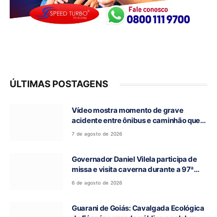
ÚLTIMAS POSTAGENS
Vídeo mostra momento de grave
acidente entre ônibus e caminhão que
deixou cinco mortos na GO-010, em
7 de agosto de 2026
Luziânia
Governador Daniel Vilela participa de
missa e visita caverna durante a 97ª
Romaria do Bom Jesus da Lapa de Terra
6 de agosto de 2026
Ronca
Guarani de Goiás: Cavalgada Ecológica