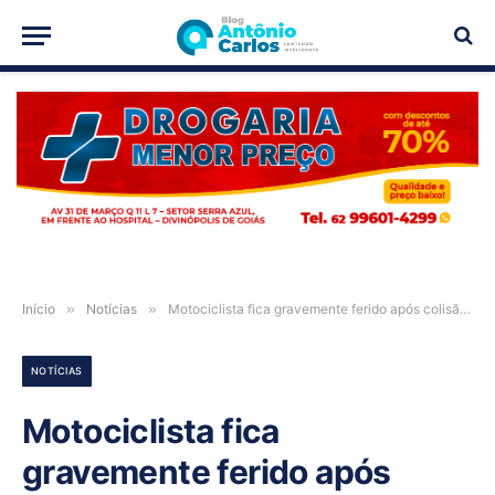
PUBLICIDADE
Início
»
Notícias
»
Motociclista fica gravemente ferido após colisão entre duas motos no distrito de Estiva, em São Domingos-GO
NOTÍCIAS
Motociclista fica
gravemente ferido após