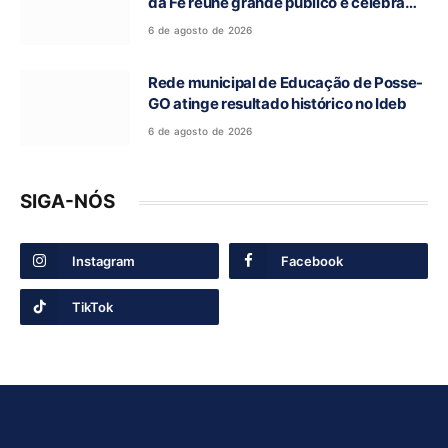
da Fé reúne grande público e celebra
tradição religiosa
6 de agosto de 2026
Rede municipal de Educação de Posse-
GO atinge resultado histórico no Ideb
6 de agosto de 2026
SIGA-NÓS
Instagram
Facebook
TikTok