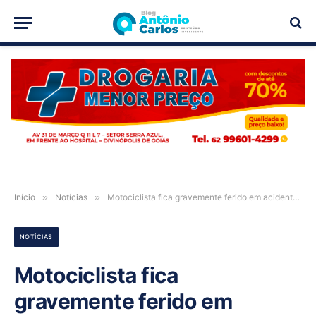
PUBLICIDADE
Início
»
Notícias
»
Motociclista fica gravemente ferido em acidente no Florais Léa, em LEM-BA
NOTÍCIAS
Motociclista fica
gravemente ferido em