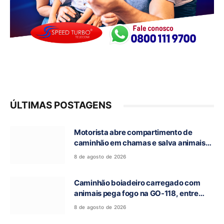
ÚLTIMAS POSTAGENS
Motorista abre compartimento de
caminhão em chamas e salva animais
na GO-118, entre Campos Belos e Monte
8 de agosto de 2026
Alegre de Goiás
Caminhão boiadeiro carregado com
animais pega fogo na GO-118, entre
Campos Belos e Monte Alegre de Goiás
8 de agosto de 2026