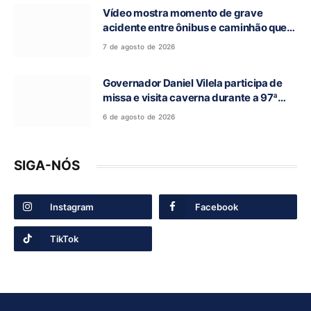
Vídeo mostra momento de grave
acidente entre ônibus e caminhão que
deixou cinco mortos na GO-010, em
7 de agosto de 2026
Luziânia
Governador Daniel Vilela participa de
missa e visita caverna durante a 97ª
Romaria do Bom Jesus da Lapa de Terra
6 de agosto de 2026
Ronca
SIGA-NÓS
Instagram
Facebook
TikTok