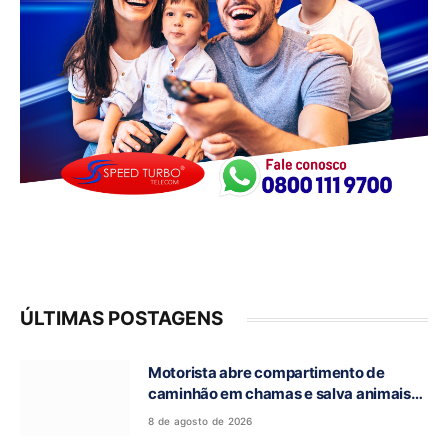
ÚLTIMAS POSTAGENS
Motorista abre compartimento de
caminhão em chamas e salva animais
na GO-118, entre Campos Belos e Monte
8 de agosto de 2026
Alegre de Goiás