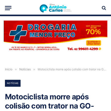
PUBLICIDADE
Início
»
Notícias
»
Motociclista morre após colisão com trator na GO-118, na região de Campos Belos-GO
NOTÍCIAS
Motociclista morre após
colisão com trator na GO-