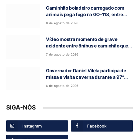
Caminhão boiadeiro carregado com
animais pega fogo na GO-118, entre
Campos Belos e Monte Alegre de Goiás
8 de agosto de 2026
Vídeo mostra momento de grave
acidente entre ônibus e caminhão que
deixou cinco mortos na GO-010, em
7 de agosto de 2026
Luziânia
Governador Daniel Vilela participa de
missa e visita caverna durante a 97ª
Romaria do Bom Jesus da Lapa de Terra
6 de agosto de 2026
Ronca
SIGA-NÓS
Instagram
Facebook