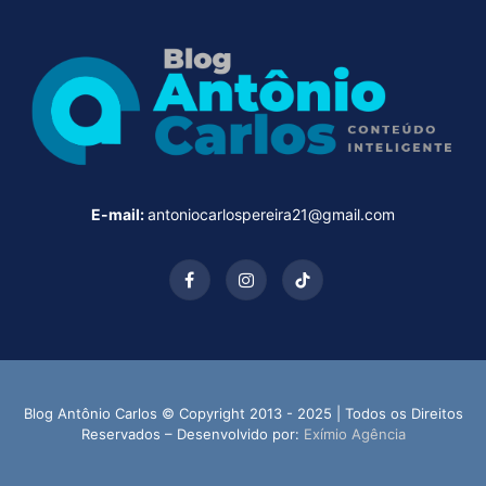
E-mail:
antoniocarlospereira21@gmail.com
Facebook
Instagram
TikTok
Blog Antônio Carlos © Copyright 2013 - 2025 | Todos os Direitos
Reservados – Desenvolvido por:
Exímio Agência