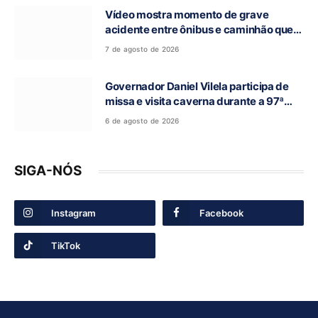
Vídeo mostra momento de grave
acidente entre ônibus e caminhão que
deixou cinco mortos na GO-010, em
7 de agosto de 2026
Luziânia
Governador Daniel Vilela participa de
missa e visita caverna durante a 97ª
Romaria do Bom Jesus da Lapa de Terra
6 de agosto de 2026
Ronca
SIGA-NÓS
Instagram
Facebook
TikTok