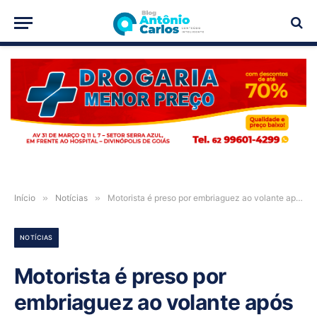
PUBLICIDADE
Início
»
Notícias
»
Motorista é preso por embriaguez ao volante após acidente entre carro e motocicleta em Posse-GO
NOTÍCIAS
Motorista é preso por
embriaguez ao volante após