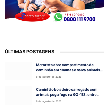
ÚLTIMAS POSTAGENS
Motorista abre compartimento de
caminhão em chamas e salva animais
na GO-118, entre Campos Belos e Monte
8 de agosto de 2026
Alegre de Goiás
Caminhão boiadeiro carregado com
animais pega fogo na GO-118, entre
Campos Belos e Monte Alegre de Goiás
8 de agosto de 2026