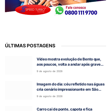
ÚLTIMAS POSTAGENS
Vídeo mostra evolução de Bento que,
aos poucos, volta a andar após grave
acidente na GO-118, em Campos Belos-
9 de agosto de 2026
GO
Imagem do dia: céu refletido nas águas
cria cenário impressionante em São
Domingos-GO
9 de agosto de 2026
Carro cai de ponte, capota e fica