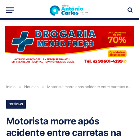
PUBLICIDADE
Início
»
Notícias
»
Motorista morre após acidente entre carretas na BR-020, em Luís Eduardo Magalhães
NOTÍCIAS
Motorista morre após
acidente entre carretas na