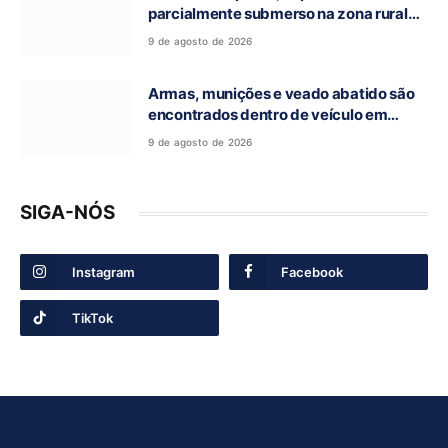
parcialmente submerso na zona rural
de Nova Roma-GO
9 de agosto de 2026
Armas, munições e veado abatido são
encontrados dentro de veículo em
Guarani de Goiás
9 de agosto de 2026
SIGA-NÓS
Instagram
Facebook
TikTok