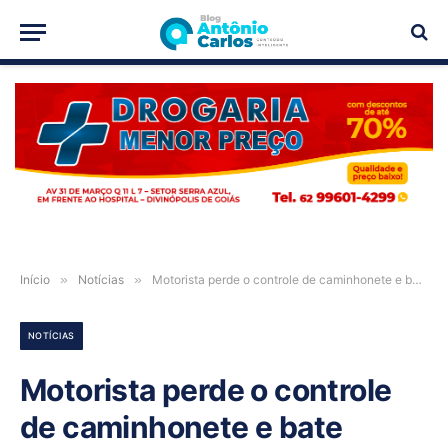
PUBLICIDADE
Início
»
Notícias
»
Motorista perde o controle de caminhonete e bate contra vários carros estacionados em rua de Formosa-GO; vídeo
NOTÍCIAS
Motorista perde o controle
de caminhonete e bate