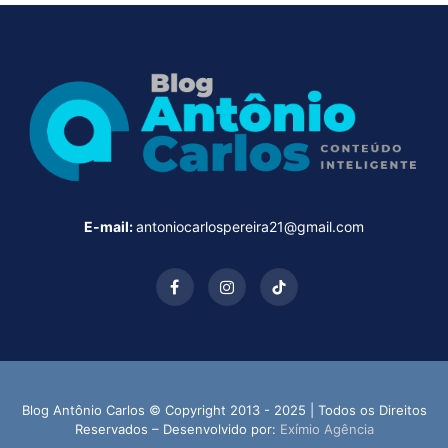
E-mail:
antoniocarlospereira21@gmail.com
Facebook
Instagram
TikTok
Blog Antônio Carlos © Copyright 2013 - 2025 | Todos os Direitos
Reservados – Desenvolvido por:
Exímio Agência