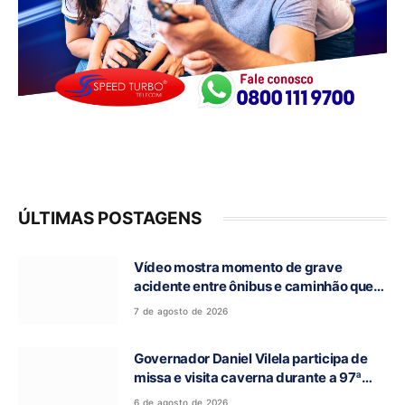
ÚLTIMAS POSTAGENS
Vídeo mostra momento de grave
acidente entre ônibus e caminhão que
deixou cinco mortos na GO-010, em
7 de agosto de 2026
Luziânia
Governador Daniel Vilela participa de
missa e visita caverna durante a 97ª
Romaria do Bom Jesus da Lapa de Terra
6 de agosto de 2026