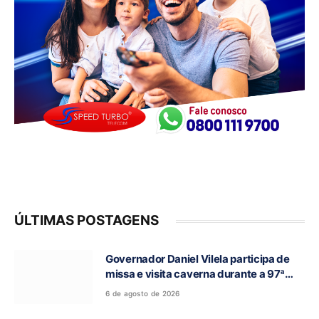
ÚLTIMAS POSTAGENS
Governador Daniel Vilela participa de
missa e visita caverna durante a 97ª
Romaria do Bom Jesus da Lapa de Terra
6 de agosto de 2026
Ronca