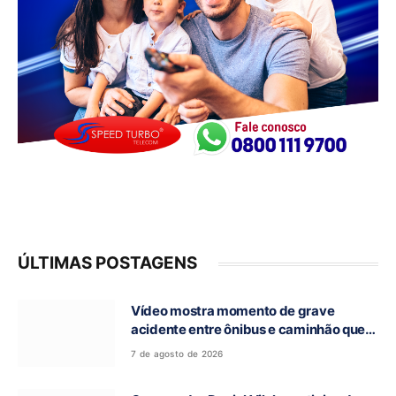
ÚLTIMAS POSTAGENS
Vídeo mostra momento de grave
acidente entre ônibus e caminhão que
deixou cinco mortos na GO-010, em
7 de agosto de 2026
Luziânia