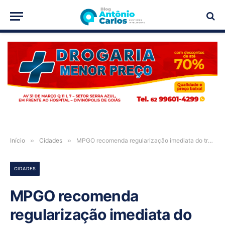
PUBLICIDADE
Início
»
Cidades
»
MPGO recomenda regularização imediata do transporte escolar em Alto Paraíso de Goiás
CIDADES
MPGO recomenda
regularização imediata do