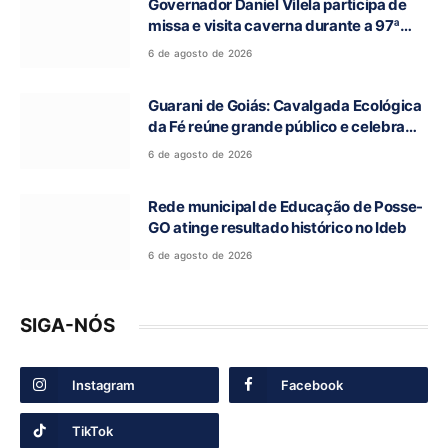
Governador Daniel Vilela participa de
missa e visita caverna durante a 97ª
Romaria do Bom Jesus da Lapa de Terra
6 de agosto de 2026
Ronca
Guarani de Goiás: Cavalgada Ecológica
da Fé reúne grande público e celebra
tradição religiosa
6 de agosto de 2026
Rede municipal de Educação de Posse-
GO atinge resultado histórico no Ideb
6 de agosto de 2026
SIGA-NÓS
Instagram
Facebook
TikTok