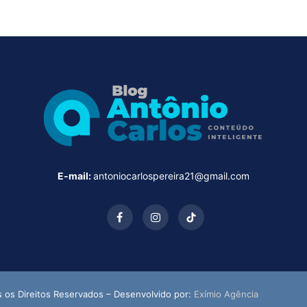
E-mail:
antoniocarlospereira21@gmail.com
Facebook
Instagram
TikTok
s os Direitos Reservados – Desenvolvido por:
Exímio Agência