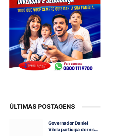
ÚLTIMAS POSTAGENS
Governador Daniel
Vilela participa de missa
e visita caverna durante