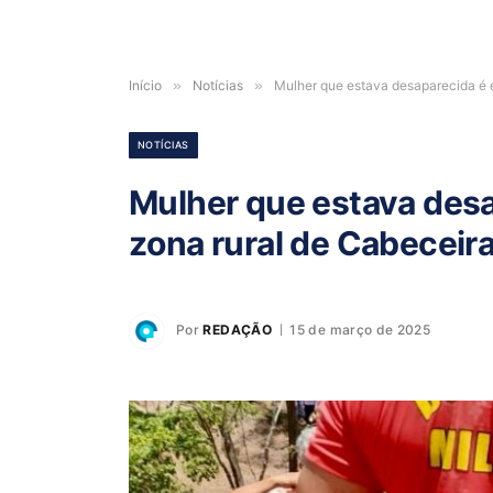
Início
»
Notícias
»
Mulher que estava desaparecida é 
NOTÍCIAS
Mulher que estava des
zona rural de Cabeceir
Por
REDAÇÃO
15 de março de 2025