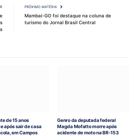
OR
PRÓXIMO MATÉRIA
e
Mambaí-GO foi destaque na coluna de
s
turismo do Jornal Brasil Central
s
te de 15 anos
Genro da deputada federal
e após sair de casa
Magda Mofatto morre após
escola, em Campos
acidente de moto na BR-153