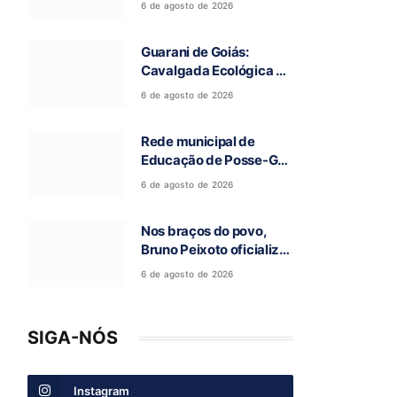
6 de agosto de 2026
a 97ª Romaria do Bom
Jesus da Lapa de Terra
Guarani de Goiás:
Ronca
Cavalgada Ecológica da
Fé reúne grande público
6 de agosto de 2026
e celebra tradição
religiosa
Rede municipal de
Educação de Posse-GO
atinge resultado
6 de agosto de 2026
histórico no Ideb
Nos braços do povo,
Bruno Peixoto oficializa
candidatura a deputado
6 de agosto de 2026
federal em convenção
do União Brasil
SIGA-NÓS
Instagram