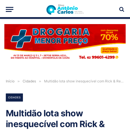
PUBLICIDADE
Início
»
Cidades
»
Multidão lota show inesquecível com Rick & Renner em Monte Alegre de Goiás
CIDADES
Multidão lota show
inesquecível com Rick &