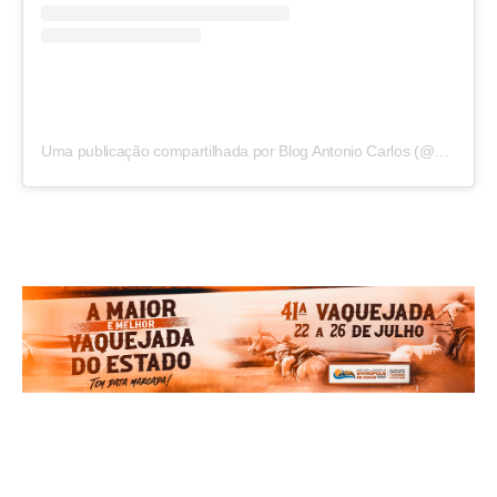
Uma publicação compartilhada por Blog Antonio Carlos (@blogantoniocarlos)