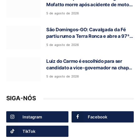
Mofatto morre após acidente de moto
na BR-153
5 de agosto de 2026
São Domingos-GO: Cavalgada da Fé
partiu rumo a Terra Ronca e abre a 97ª
Romaria do Bom Jesus da Lapa
5 de agosto de 2026
Luiz do Carmo é escolhido para ser
candidato a vice-governador na chapa
de Daniel Vilela
5 de agosto de 2026
SIGA-NÓS
Instagram
Facebook
TikTok