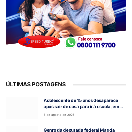
ÚLTIMAS POSTAGENS
Adolescente de 15 anos desaparece
após sair de casa para ir à escola, em
Campos Belos-GO
5 de agosto de 2026
Genro da deputada federal Magda