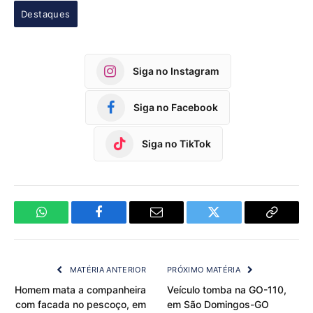
Destaques
Siga no Instagram
Siga no Facebook
Siga no TikTok
WhatsApp
Facebook
Email
Twitter
Copy
Link
MATÉRIA ANTERIOR
PRÓXIMO MATÉRIA
Homem mata a companheira
Veículo tomba na GO-110,
com facada no pescoço, em
em São Domingos-GO