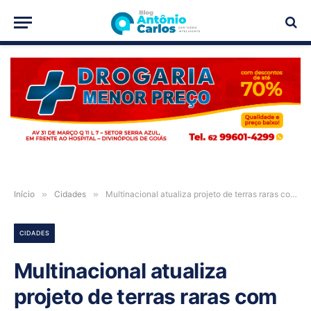
PUBLICIDADE
Início
»
Cidades
»
Multinacional atualiza projeto de terras raras com investimento de R$ 2,8 bilhões em Nova Roma-GO
CIDADES
Multinacional atualiza
projeto de terras raras com