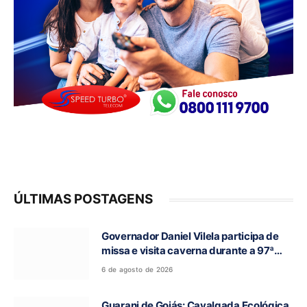
ÚLTIMAS POSTAGENS
Governador Daniel Vilela participa de
missa e visita caverna durante a 97ª
Romaria do Bom Jesus da Lapa de Terra
6 de agosto de 2026
Ronca
Guarani de Goiás: Cavalgada Ecológica