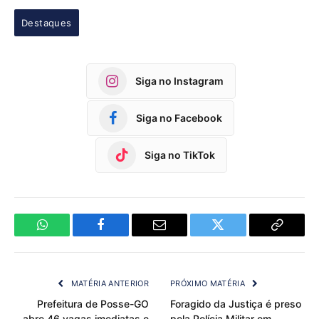
Destaques
Siga no Instagram
Siga no Facebook
Siga no TikTok
WhatsApp
Facebook
Email
Twitter
Copy
Link
MATÉRIA ANTERIOR
PRÓXIMO MATÉRIA
Prefeitura de Posse-GO
Foragido da Justiça é preso
abre 46 vagas imediatas e
pela Polícia Militar em