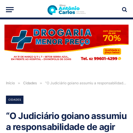
PUBLICIDADE
Início
»
Cidades
»
“O Judiciário goiano assumiu a responsabilidade de agir de forma concreta e assertiva”, afirmou Leandro Crispim ao abrir o “Mutirão Direitos ao Alcance de Todos”, em Cavalcante-GO
CIDADES
“O Judiciário goiano assumiu
a responsabilidade de agir