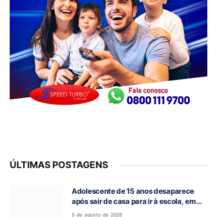
ÚLTIMAS POSTAGENS
Adolescente de 15 anos desaparece
após sair de casa para ir à escola, em
Campos Belos-GO
5 de agosto de 2026