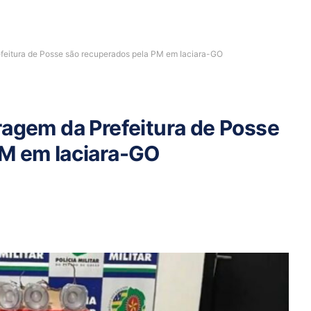
efeitura de Posse são recuperados pela PM em Iaciara-GO
ragem da Prefeitura de Posse
PM em Iaciara-GO