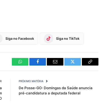
Siga no Facebook
Siga no TikTok
WhatsApp
Facebook
Email
Twitter
Copy
Link
OR
PRÓXIMO MATÉRIA
na
De Posse-GO: Domingas da Saúde anuncia
m
pré-candidatura a deputada federal
O