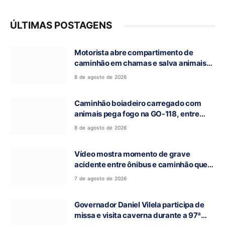
ÚLTIMAS POSTAGENS
Motorista abre compartimento de
caminhão em chamas e salva animais
na GO-118, entre Campos Belos e Monte
8 de agosto de 2026
Alegre de Goiás
Caminhão boiadeiro carregado com
animais pega fogo na GO-118, entre
Campos Belos e Monte Alegre de Goiás
8 de agosto de 2026
Vídeo mostra momento de grave
acidente entre ônibus e caminhão que
deixou cinco mortos na GO-010, em
7 de agosto de 2026
Luziânia
Governador Daniel Vilela participa de
missa e visita caverna durante a 97ª