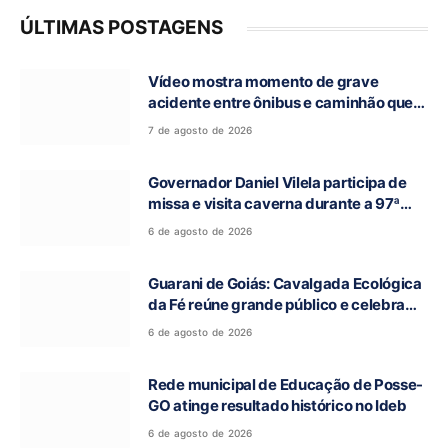
ÚLTIMAS POSTAGENS
Vídeo mostra momento de grave
acidente entre ônibus e caminhão que
deixou cinco mortos na GO-010, em
7 de agosto de 2026
Luziânia
Governador Daniel Vilela participa de
missa e visita caverna durante a 97ª
Romaria do Bom Jesus da Lapa de Terra
6 de agosto de 2026
Ronca
Guarani de Goiás: Cavalgada Ecológica
da Fé reúne grande público e celebra
tradição religiosa
6 de agosto de 2026
Rede municipal de Educação de Posse-
GO atinge resultado histórico no Ideb
6 de agosto de 2026