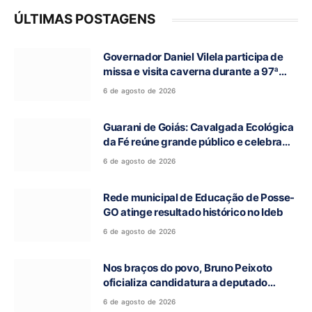
ÚLTIMAS POSTAGENS
Governador Daniel Vilela participa de
missa e visita caverna durante a 97ª
Romaria do Bom Jesus da Lapa de Terra
6 de agosto de 2026
Ronca
Guarani de Goiás: Cavalgada Ecológica
da Fé reúne grande público e celebra
tradição religiosa
6 de agosto de 2026
Rede municipal de Educação de Posse-
GO atinge resultado histórico no Ideb
6 de agosto de 2026
Nos braços do povo, Bruno Peixoto
oficializa candidatura a deputado
federal em convenção do União Brasil
6 de agosto de 2026