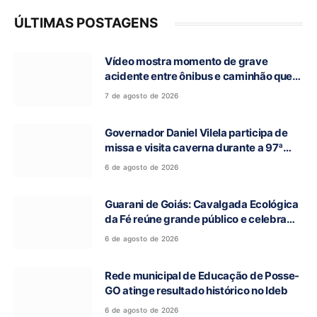
ÚLTIMAS POSTAGENS
Vídeo mostra momento de grave
acidente entre ônibus e caminhão que
deixou cinco mortos na GO-010, em
7 de agosto de 2026
Luziânia
Governador Daniel Vilela participa de
missa e visita caverna durante a 97ª
Romaria do Bom Jesus da Lapa de Terra
6 de agosto de 2026
Ronca
Guarani de Goiás: Cavalgada Ecológica
da Fé reúne grande público e celebra
tradição religiosa
6 de agosto de 2026
Rede municipal de Educação de Posse-
GO atinge resultado histórico no Ideb
6 de agosto de 2026