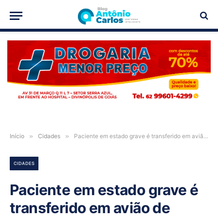
PUBLICIDADE
Início
»
Cidades
»
Paciente em estado grave é transferido em avião de resgate de Posse-GO para Uruaçu
CIDADES
Paciente em estado grave é
transferido em avião de