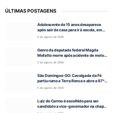
ÚLTIMAS POSTAGENS
Adolescente de 15 anos desaparece
após sair de casa para ir à escola, em
Campos Belos-GO
5 de agosto de 2026
Genro da deputada federal Magda
Mofatto morre após acidente de moto
na BR-153
5 de agosto de 2026
São Domingos-GO: Cavalgada da Fé
partiu rumo a Terra Ronca e abre a 97ª
Romaria do Bom Jesus da Lapa
5 de agosto de 2026
Luiz do Carmo é escolhido para ser
candidato a vice-governador na chapa
de Daniel Vilela