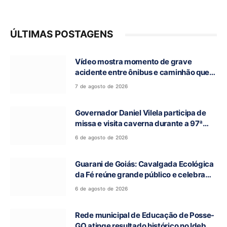
ÚLTIMAS POSTAGENS
Vídeo mostra momento de grave
acidente entre ônibus e caminhão que
deixou cinco mortos na GO-010, em
7 de agosto de 2026
Luziânia
Governador Daniel Vilela participa de
missa e visita caverna durante a 97ª
Romaria do Bom Jesus da Lapa de Terra
6 de agosto de 2026
Ronca
Guarani de Goiás: Cavalgada Ecológica
da Fé reúne grande público e celebra
tradição religiosa
6 de agosto de 2026
Rede municipal de Educação de Posse-
GO atinge resultado histórico no Ideb