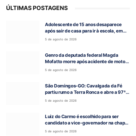
ÚLTIMAS POSTAGENS
Adolescente de 15 anos desaparece
após sair de casa para ir à escola, em
Campos Belos-GO
5 de agosto de 2026
Genro da deputada federal Magda
Mofatto morre após acidente de moto
na BR-153
5 de agosto de 2026
São Domingos-GO: Cavalgada da Fé
partiu rumo a Terra Ronca e abre a 97ª
Romaria do Bom Jesus da Lapa
5 de agosto de 2026
Luiz do Carmo é escolhido para ser
candidato a vice-governador na chapa
de Daniel Vilela
5 de agosto de 2026