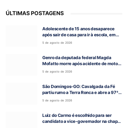
ÚLTIMAS POSTAGENS
Adolescente de 15 anos desaparece
após sair de casa para ir à escola, em
Campos Belos-GO
5 de agosto de 2026
Genro da deputada federal Magda
Mofatto morre após acidente de moto
na BR-153
5 de agosto de 2026
São Domingos-GO: Cavalgada da Fé
partiu rumo a Terra Ronca e abre a 97ª
Romaria do Bom Jesus da Lapa
5 de agosto de 2026
Luiz do Carmo é escolhido para ser
candidato a vice-governador na chapa
de Daniel Vilela