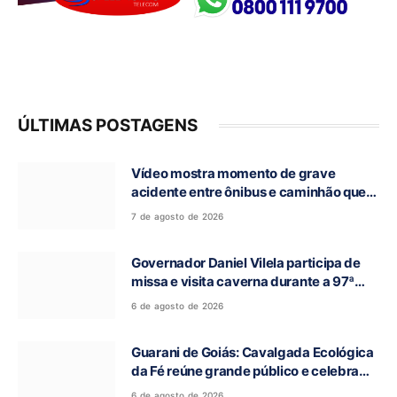
ÚLTIMAS POSTAGENS
Vídeo mostra momento de grave
acidente entre ônibus e caminhão que
deixou cinco mortos na GO-010, em
7 de agosto de 2026
Luziânia
Governador Daniel Vilela participa de
missa e visita caverna durante a 97ª
Romaria do Bom Jesus da Lapa de Terra
6 de agosto de 2026
Ronca
Guarani de Goiás: Cavalgada Ecológica
da Fé reúne grande público e celebra
tradição religiosa
6 de agosto de 2026