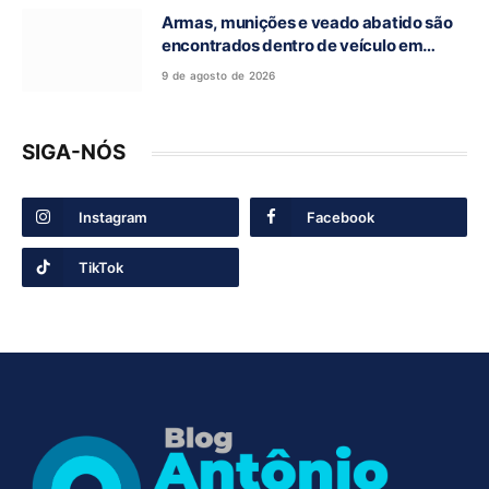
Armas, munições e veado abatido são
encontrados dentro de veículo em
Guarani de Goiás
9 de agosto de 2026
SIGA-NÓS
Instagram
Facebook
TikTok