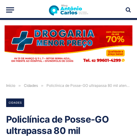
PUBLICIDADE
Início
»
Cidades
»
Policlínica de Posse-GO ultrapassa 80 mil atendimentos no 1º trimestre de 2026
CIDADES
Policlínica de Posse-GO
ultrapassa 80 mil