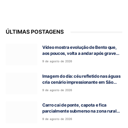
ÚLTIMAS POSTAGENS
Vídeo mostra evolução de Bento que,
aos poucos, volta a andar após grave
acidente na GO-118, em Campos Belos-
9 de agosto de 2026
GO
Imagem do dia: céu refletido nas águas
cria cenário impressionante em São
Domingos-GO
9 de agosto de 2026
Carro cai de ponte, capota e fica
parcialmente submerso na zona rural
de Nova Roma-GO
9 de agosto de 2026