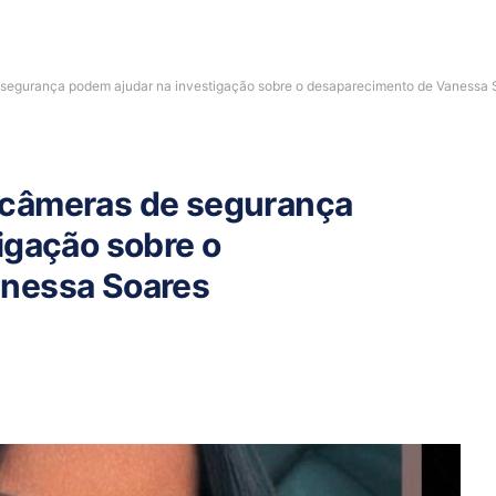
segurança podem ajudar na investigação sobre o desaparecimento de Vanessa 
 câmeras de segurança
igação sobre o
anessa Soares