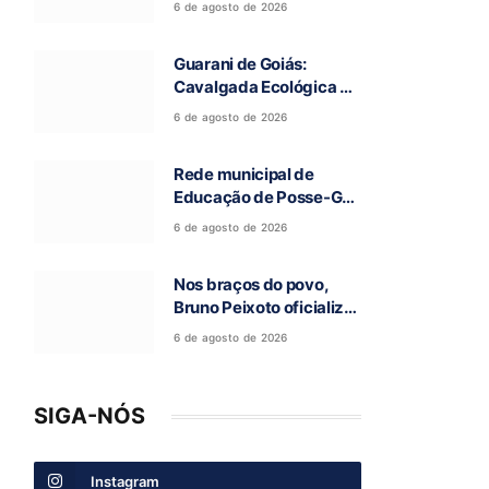
6 de agosto de 2026
a 97ª Romaria do Bom
Jesus da Lapa de Terra
Guarani de Goiás:
Ronca
Cavalgada Ecológica da
Fé reúne grande público
6 de agosto de 2026
e celebra tradição
religiosa
Rede municipal de
Educação de Posse-GO
atinge resultado
6 de agosto de 2026
histórico no Ideb
Nos braços do povo,
Bruno Peixoto oficializa
candidatura a deputado
6 de agosto de 2026
federal em convenção
do União Brasil
SIGA-NÓS
Instagram