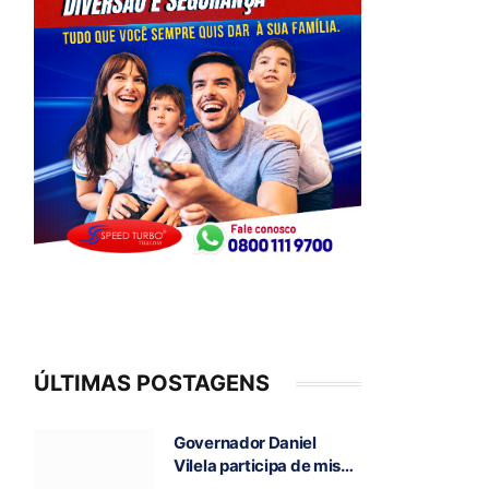
ÚLTIMAS POSTAGENS
Governador Daniel
Vilela participa de missa
e visita caverna durante