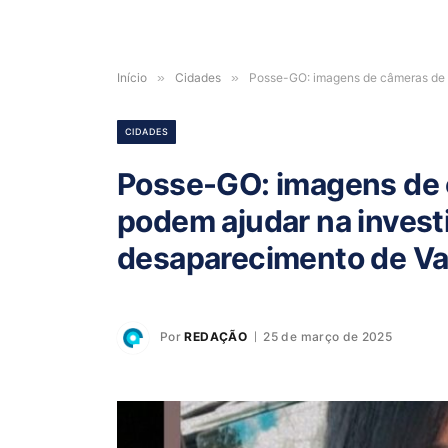
Início
»
Cidades
»
Posse-GO: imagens de câmeras de 
CIDADES
Posse-GO: imagens de
podem ajudar na invest
desaparecimento de V
Por
REDAÇÃO
25 de março de 2025