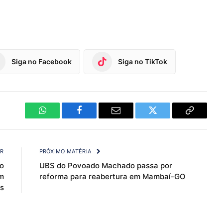
Siga no Facebook
Siga no TikTok
WhatsApp
Facebook
Email
Twitter
Copy
Link
OR
PRÓXIMO MATÉRIA
o
UBS do Povoado Machado passa por
m
reforma para reabertura em Mambaí-GO
s