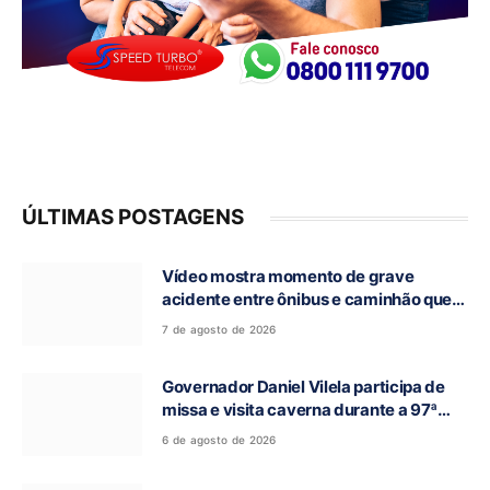
ÚLTIMAS POSTAGENS
Vídeo mostra momento de grave
acidente entre ônibus e caminhão que
deixou cinco mortos na GO-010, em
7 de agosto de 2026
Luziânia
Governador Daniel Vilela participa de
missa e visita caverna durante a 97ª
Romaria do Bom Jesus da Lapa de Terra
6 de agosto de 2026
Ronca