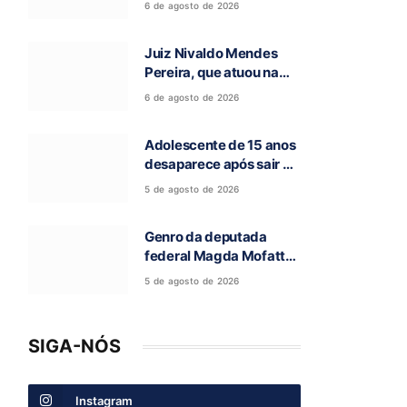
6 de agosto de 2026
encontrada
Juiz Nivaldo Mendes
Pereira, que atuou na
comarca de São
6 de agosto de 2026
Domingos-GO, morre
aos 62 anos
Adolescente de 15 anos
desaparece após sair de
casa para ir à escola, em
5 de agosto de 2026
Campos Belos-GO
Genro da deputada
federal Magda Mofatto
morre após acidente de
5 de agosto de 2026
moto na BR-153
SIGA-NÓS
Instagram