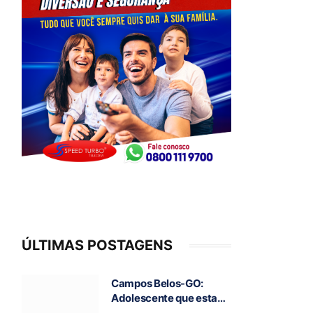
ÚLTIMAS POSTAGENS
Campos Belos-GO:
Adolescente que estava
desaparecida é