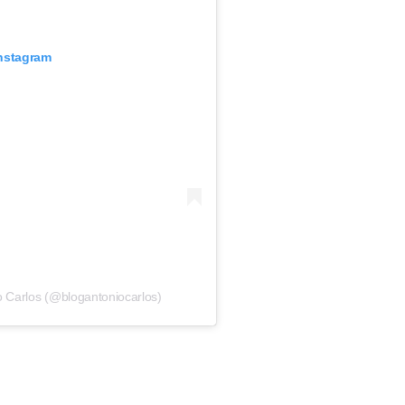
Instagram
o Carlos (@blogantoniocarlos)