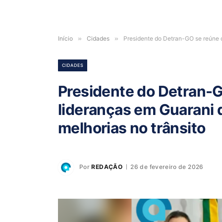
Início
»
Cidades
»
Presidente do Detran-GO se reúne co
CIDADES
Presidente do Detran-G
lideranças em Guarani d
melhorias no trânsito
Por
REDAÇÃO
26 de fevereiro de 2026