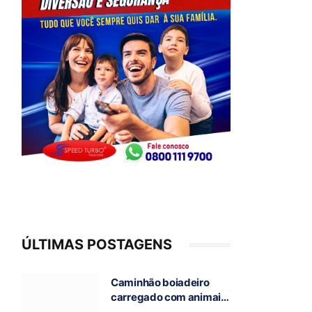
ÚLTIMAS POSTAGENS
Caminhão boiadeiro
carregado com animais
pega fogo na GO-118,