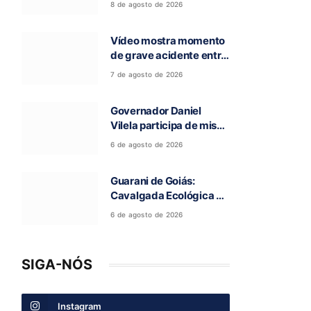
8 de agosto de 2026
entre Campos Belos e
Monte Alegre de Goiás
Vídeo mostra momento
de grave acidente entre
ônibus e caminhão que
7 de agosto de 2026
deixou cinco mortos na
GO-010, em Luziânia
Governador Daniel
Vilela participa de missa
e visita caverna durante
6 de agosto de 2026
a 97ª Romaria do Bom
Jesus da Lapa de Terra
Guarani de Goiás:
Ronca
Cavalgada Ecológica da
Fé reúne grande público
6 de agosto de 2026
e celebra tradição
religiosa
SIGA-NÓS
Instagram