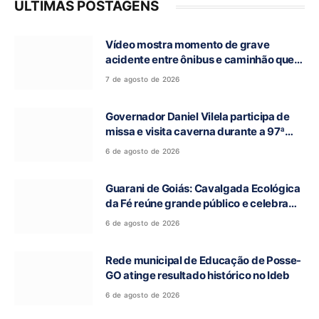
ÚLTIMAS POSTAGENS
Vídeo mostra momento de grave
acidente entre ônibus e caminhão que
deixou cinco mortos na GO-010, em
7 de agosto de 2026
Luziânia
Governador Daniel Vilela participa de
missa e visita caverna durante a 97ª
Romaria do Bom Jesus da Lapa de Terra
6 de agosto de 2026
Ronca
Guarani de Goiás: Cavalgada Ecológica
da Fé reúne grande público e celebra
tradição religiosa
6 de agosto de 2026
Rede municipal de Educação de Posse-
GO atinge resultado histórico no Ideb
6 de agosto de 2026