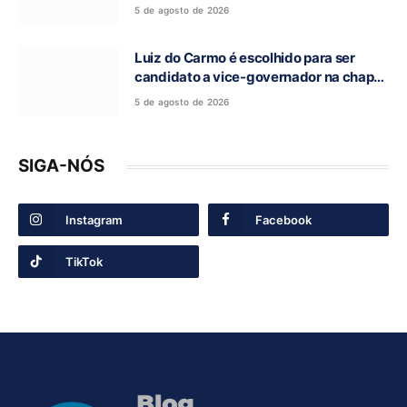
Romaria do Bom Jesus da Lapa
5 de agosto de 2026
Luiz do Carmo é escolhido para ser
candidato a vice-governador na chapa
de Daniel Vilela
5 de agosto de 2026
SIGA-NÓS
Instagram
Facebook
TikTok