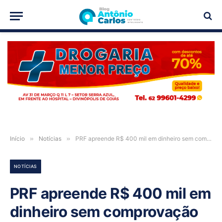
PUBLICIDADE
Início
»
Notícias
»
PRF apreende R$ 400 mil em dinheiro sem comprovação de origem em caminhonete na BR-020
NOTÍCIAS
PRF apreende R$ 400 mil em
dinheiro sem comprovação