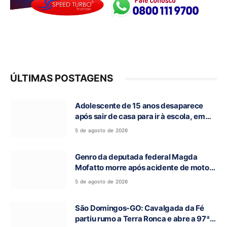
ÚLTIMAS POSTAGENS
Adolescente de 15 anos desaparece
após sair de casa para ir à escola, em
Campos Belos-GO
5 de agosto de 2026
Genro da deputada federal Magda
Mofatto morre após acidente de moto
na BR-153
5 de agosto de 2026
São Domingos-GO: Cavalgada da Fé
partiu rumo a Terra Ronca e abre a 97ª