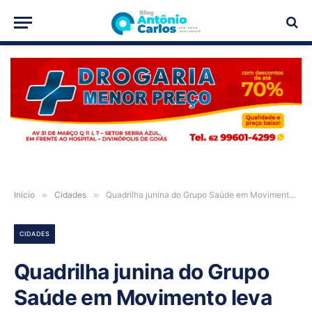
PUBLICIDADE
Início
»
Cidades
»
Quadrilha junina do Grupo Saúde em Movimento leva bom humor e leveza ao Arraiá de Iaciara-GO
CIDADES
Quadrilha junina do Grupo
Saúde em Movimento leva