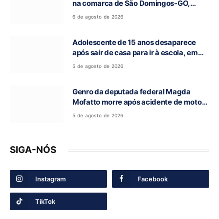
na comarca de São Domingos-GO,
morre aos 62 anos
6 de agosto de 2026
Adolescente de 15 anos desaparece
após sair de casa para ir à escola, em
Campos Belos-GO
5 de agosto de 2026
Genro da deputada federal Magda
Mofatto morre após acidente de moto
na BR-153
5 de agosto de 2026
SIGA-NÓS
Instagram
Facebook
TikTok