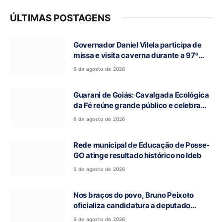
ÚLTIMAS POSTAGENS
Governador Daniel Vilela participa de
missa e visita caverna durante a 97ª
Romaria do Bom Jesus da Lapa de Terra
6 de agosto de 2026
Ronca
Guarani de Goiás: Cavalgada Ecológica
da Fé reúne grande público e celebra
tradição religiosa
6 de agosto de 2026
Rede municipal de Educação de Posse-
GO atinge resultado histórico no Ideb
6 de agosto de 2026
Nos braços do povo, Bruno Peixoto
oficializa candidatura a deputado
federal em convenção do União Brasil
6 de agosto de 2026