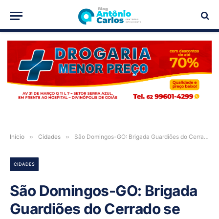
PUBLICIDADE
Início
»
Cidades
»
São Domingos-GO: Brigada Guardiões do Cerrado se reúne para realizar roçagem e limpeza do Povoado São João
CIDADES
São Domingos-GO: Brigada
Guardiões do Cerrado se