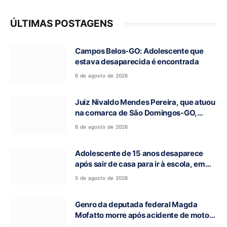
ÚLTIMAS POSTAGENS
Campos Belos-GO: Adolescente que
estava desaparecida é encontrada
6 de agosto de 2026
Juiz Nivaldo Mendes Pereira, que atuou
na comarca de São Domingos-GO,
morre aos 62 anos
6 de agosto de 2026
Adolescente de 15 anos desaparece
após sair de casa para ir à escola, em
Campos Belos-GO
5 de agosto de 2026
Genro da deputada federal Magda
Mofatto morre após acidente de moto
na BR-153