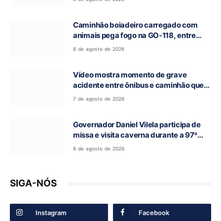
Alegre de Goiás
Caminhão boiadeiro carregado com
animais pega fogo na GO-118, entre
Campos Belos e Monte Alegre de Goiás
8 de agosto de 2026
Vídeo mostra momento de grave
acidente entre ônibus e caminhão que
deixou cinco mortos na GO-010, em
7 de agosto de 2026
Luziânia
Governador Daniel Vilela participa de
missa e visita caverna durante a 97ª
Romaria do Bom Jesus da Lapa de Terra
6 de agosto de 2026
Ronca
SIGA-NÓS
Instagram
Facebook