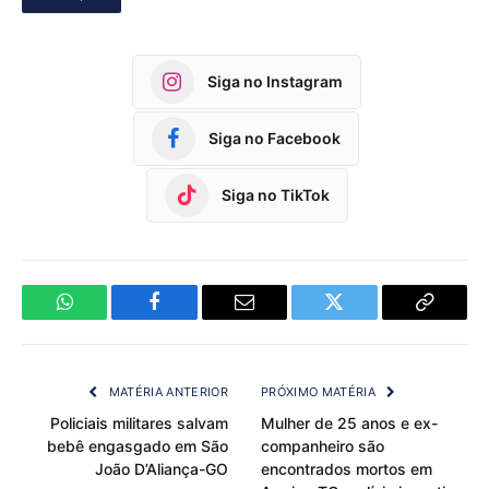
Siga no Instagram
Siga no Facebook
Siga no TikTok
WhatsApp
Facebook
Email
Twitter
Copy
Link
MATÉRIA ANTERIOR
PRÓXIMO MATÉRIA
Policiais militares salvam
Mulher de 25 anos e ex-
bebê engasgado em São
companheiro são
João D’Aliança-GO
encontrados mortos em