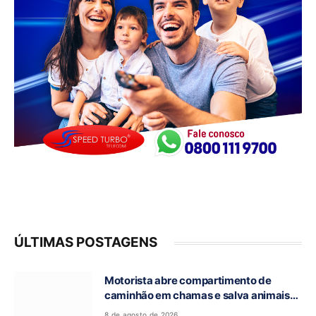
ÚLTIMAS POSTAGENS
Motorista abre compartimento de
caminhão em chamas e salva animais
na GO-118, entre Campos Belos e Monte
8 de agosto de 2026