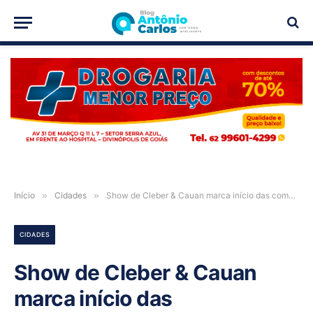
PUBLICIDADE
Início
»
Cidades
»
Show de Cleber & Cauan marca início das comemorações dos 194 anos de Cavalcante-GO
CIDADES
Show de Cleber & Cauan
marca início das