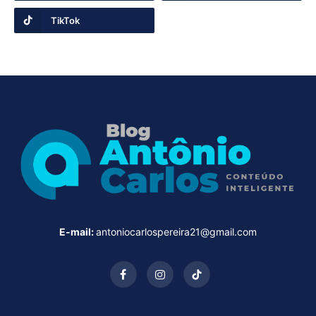
TikTok
E-mail:
antoniocarlospereira21@gmail.com
Facebook
Instagram
TikTok